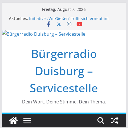
Zum
Freitag, August 7, 2026
Inhalt
Aktuelles:
Initiative „WirGießen“ trifft sich erneut im
springen
Medienforum
Wir der Bürgerfunk – Anonyme Alkoholiker
Wir stellen vor – Bürgerfunkgruppen im
Medienforum Duisburg
Erfolgreiche Vorstands- und
Bürgerradio
Mitgliederversammlung am 19.03.
Initiative „Wir Gießen“ Trifft sich zur
Finalisierung der Webseite
Duisburg –
Servicestelle
Dein Wort. Deine Stimme. Dein Thema.