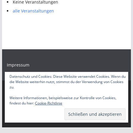
Keine Veranstaltungen
alle Veranstaltungen
Impressum
Datenschutz und Cookies: Diese Website verwendet Cookies. Wenn du
die Website weiterhin nutzt, stimmst du der Verwendung von Cookies
zu.
Copyright © 2026
Bürgerradio Duisburg – Servicestelle
. Alle
Weitere Informationen, beispielsweise zur Kontrolle von Cookies,
findest du hier:
Cookie-Richtlinie
Rechte vorbehalten.
Theme:
ColorMag
von ThemeGrill. Präsentiert von
WordPress
.