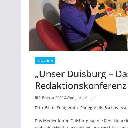
ALLGEMEIN
„Unser Duisburg – Da
Redaktionskonferenz
6. Februar 2026
Wordpress Admin
Foto: Britta Söntgerath, Radegundis Barrios, Mar
Das Medienforum Duisburg hat die Redakteur*i
Redaktionskonferenz geladen. Im Anschluss an 