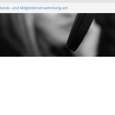
 – Bürgerfunkgruppen im Medienforum
rstands- und Mitgliederversammlung am
eßen“ Trifft sich zur Finalisierung der
eßen“ trifft sich erneut im Medienforum
unk – Anonyme Alkoholiker