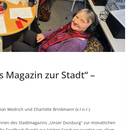
s Magazin zur Stadt“ –
ion Wedrich und Charlotte Brinkmann (v.l.n.r.)
nnen des Stadtmagazins „Unser Duisburg“ zur monatlichen
die Feedback-Runde zur letzten Sendung wurden vor allem