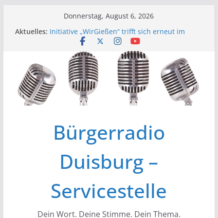
Zum
Donnerstag, August 6, 2026
Inhalt
Aktuelles:
Initiative „WirGießen“ trifft sich erneut im
springen
Medienforum
Wir der Bürgerfunk – Anonyme Alkoholiker
Wir stellen vor – Bürgerfunkgruppen im
Medienforum Duisburg
Erfolgreiche Vorstands- und
Mitgliederversammlung am 19.03.
Initiative „Wir Gießen“ Trifft sich zur
Finalisierung der Webseite
Bürgerradio
Duisburg –
Servicestelle
Dein Wort. Deine Stimme. Dein Thema.