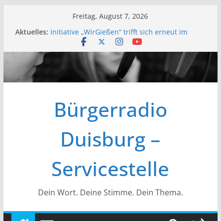
Zum
Freitag, August 7, 2026
Inhalt
Aktuelles:
Initiative „WirGießen“ trifft sich erneut im
springen
Medienforum
Wir der Bürgerfunk – Anonyme Alkoholiker
Wir stellen vor – Bürgerfunkgruppen im
Medienforum Duisburg
Erfolgreiche Vorstands- und
Mitgliederversammlung am 19.03.
Bürgerradio
Initiative „Wir Gießen“ Trifft sich zur
Finalisierung der Webseite
Duisburg –
Servicestelle
Dein Wort. Deine Stimme. Dein Thema.