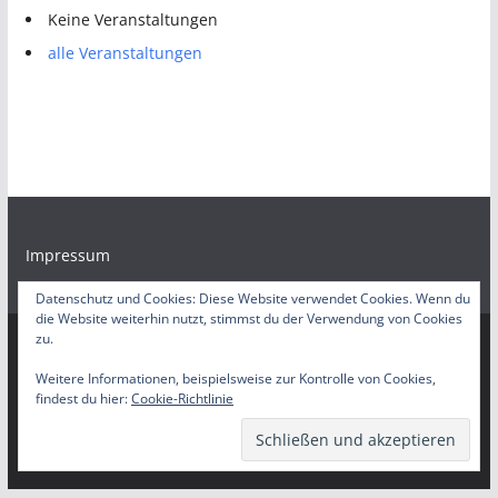
Keine Veranstaltungen
alle Veranstaltungen
Impressum
Datenschutz und Cookies: Diese Website verwendet Cookies. Wenn du
die Website weiterhin nutzt, stimmst du der Verwendung von Cookies
zu.
Copyright © 2026
Bürgerradio Duisburg – Servicestelle
. Alle
Weitere Informationen, beispielsweise zur Kontrolle von Cookies,
findest du hier:
Cookie-Richtlinie
Rechte vorbehalten.
Theme:
ColorMag
von ThemeGrill. Präsentiert von
WordPress
.