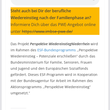
Steht auch bei Dir der berufliche
Wiedereinstieg nach der Familienphase an?
Informiere Dich über das PWE-Angebot online
unter
https://www.imbse-pwe.de/
Das Projekt
Perspektive Wiedereinstieg
Niederrhein
wird
im Rahmen des
ESF-Bundesprogramms
,,Perspektive
Wiedereinstieg – Potenziale erschließen“ durch das
Bundesministerium für Familie, Senioren, Frauen
und Jugend und den Europäischen Sozialfonds
gefördert. Dieses ESF-Programm wird in Kooperation
mit der Bundesagentur für Arbeit im Rahmen des
Aktionsprogramms ,,Perspektive Wiedereinstieg“
umgesetzt.“