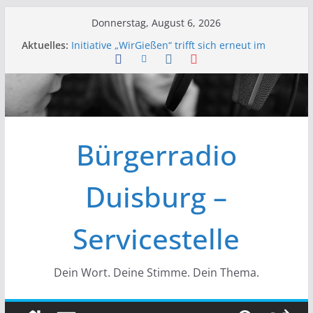
Zum
Donnerstag, August 6, 2026
Inhalt
Aktuelles:
Initiative „WirGießen“ trifft sich erneut im
springen
Medienforum
Wir der Bürgerfunk – Anonyme Alkoholiker
Wir stellen vor – Bürgerfunkgruppen im
Medienforum Duisburg
Erfolgreiche Vorstands- und
Mitgliederversammlung am 19.03.
Bürgerradio
Initiative „Wir Gießen“ Trifft sich zur
Finalisierung der Webseite
Duisburg –
Servicestelle
Dein Wort. Deine Stimme. Dein Thema.