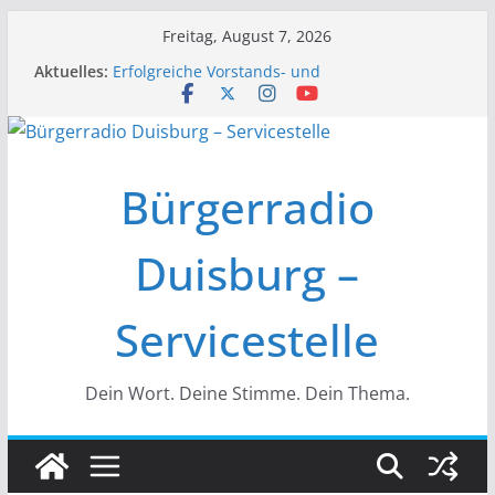
Zum
Freitag, August 7, 2026
Inhalt
Aktuelles:
Erfolgreiche Vorstands- und
springen
Mitgliederversammlung am 19.03.
Initiative „Wir Gießen“ Trifft sich zur
Finalisierung der Webseite
Initiative „WirGießen“ trifft sich erneut im
Medienforum
Bürgerradio
Wir der Bürgerfunk – Anonyme Alkoholiker
Wir stellen vor – Bürgerfunkgruppen im
Medienforum Duisburg
Duisburg –
Servicestelle
Dein Wort. Deine Stimme. Dein Thema.