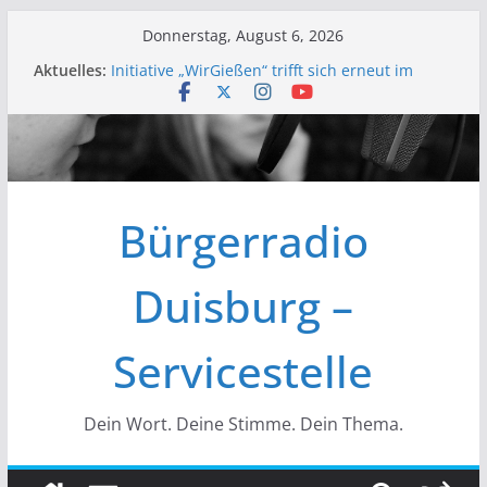
Zum
Donnerstag, August 6, 2026
Inhalt
Aktuelles:
Initiative „WirGießen“ trifft sich erneut im
springen
Medienforum
Wir der Bürgerfunk – Anonyme Alkoholiker
Wir stellen vor – Bürgerfunkgruppen im
Medienforum Duisburg
Erfolgreiche Vorstands- und
Mitgliederversammlung am 19.03.
Bürgerradio
Initiative „Wir Gießen“ Trifft sich zur
Finalisierung der Webseite
Duisburg –
Servicestelle
Dein Wort. Deine Stimme. Dein Thema.