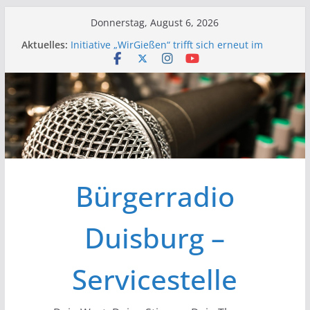
Zum
Donnerstag, August 6, 2026
Inhalt
Aktuelles:
Initiative „WirGießen“ trifft sich erneut im
springen
Medienforum
Wir der Bürgerfunk – Anonyme Alkoholiker
Wir stellen vor – Bürgerfunkgruppen im
Medienforum Duisburg
Erfolgreiche Vorstands- und
Mitgliederversammlung am 19.03.
Initiative „Wir Gießen“ Trifft sich zur
Finalisierung der Webseite
Bürgerradio
Duisburg –
Servicestelle