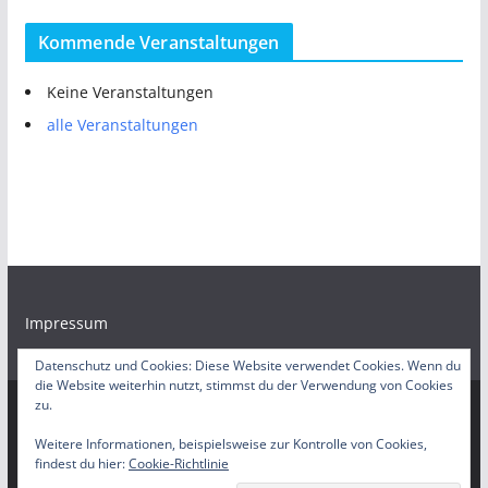
Kommende Veranstaltungen
Keine Veranstaltungen
alle Veranstaltungen
Impressum
Datenschutz und Cookies: Diese Website verwendet Cookies. Wenn du
die Website weiterhin nutzt, stimmst du der Verwendung von Cookies
zu.
Copyright © 2026
Bürgerradio Duisburg – Servicestelle
. Alle
Weitere Informationen, beispielsweise zur Kontrolle von Cookies,
findest du hier:
Cookie-Richtlinie
Rechte vorbehalten.