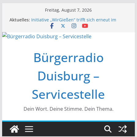
Zum
Freitag, August 7, 2026
Inhalt
Aktuelles:
Initiative „WirGießen“ trifft sich erneut im
springen
Medienforum
Wir der Bürgerfunk – Anonyme Alkoholiker
Wir stellen vor – Bürgerfunkgruppen im
Medienforum Duisburg
Erfolgreiche Vorstands- und
Bürgerradio
Mitgliederversammlung am 19.03.
Initiative „Wir Gießen“ Trifft sich zur
Finalisierung der Webseite
Duisburg –
Servicestelle
Dein Wort. Deine Stimme. Dein Thema.