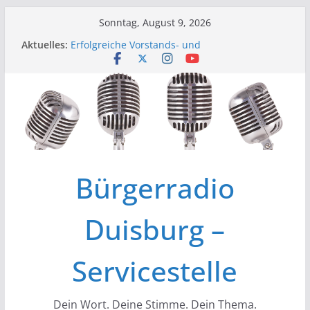
Zum
Sonntag, August 9, 2026
Inhalt
Aktuelles:
Erfolgreiche Vorstands- und
springen
Mitgliederversammlung am 19.03.
Initiative „Wir Gießen“ Trifft sich zur
Finalisierung der Webseite
Initiative „WirGießen“ trifft sich erneut im
Medienforum
Wir der Bürgerfunk – Anonyme Alkoholiker
Wir stellen vor – Bürgerfunkgruppen im
Medienforum Duisburg
Bürgerradio
Duisburg –
Servicestelle
Dein Wort. Deine Stimme. Dein Thema.