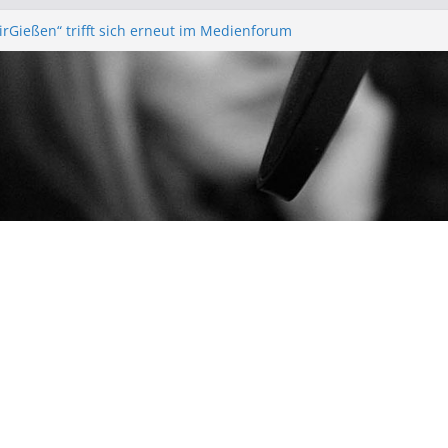
WirGießen“ trifft sich erneut im Medienforum
gerfunk – Anonyme Alkoholiker
 vor – Bürgerfunkgruppen im Medienforum
e Vorstands- und Mitgliederversammlung am
ir Gießen“ Trifft sich zur Finalisierung der