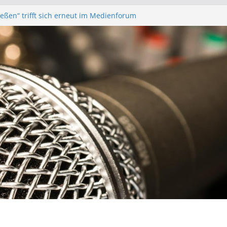
Gießen“ trifft sich erneut im Medienforum
funk – Anonyme Alkoholiker
r – Bürgerfunkgruppen im Medienforum
orstands- und Mitgliederversammlung am
Gießen“ Trifft sich zur Finalisierung der