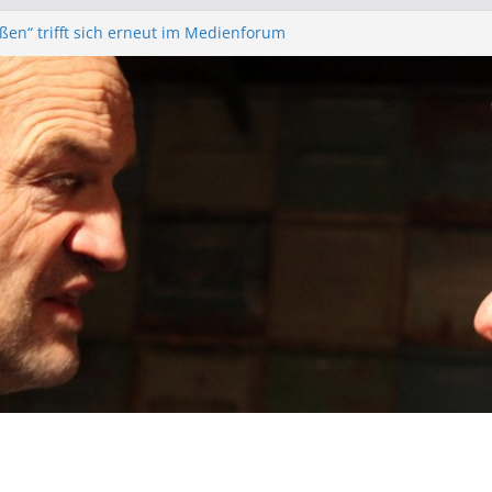
eßen“ trifft sich erneut im Medienforum
unk – Anonyme Alkoholiker
 – Bürgerfunkgruppen im Medienforum
rstands- und Mitgliederversammlung am
eßen“ Trifft sich zur Finalisierung der