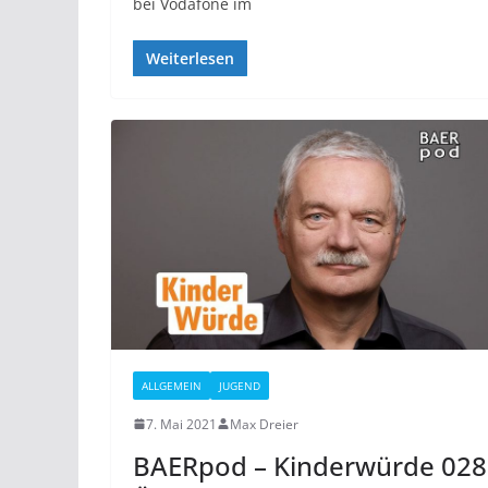
bei Vodafone im
Weiterlesen
ALLGEMEIN
JUGEND
7. Mai 2021
Max Dreier
BAERpod – Kinderwürde 028