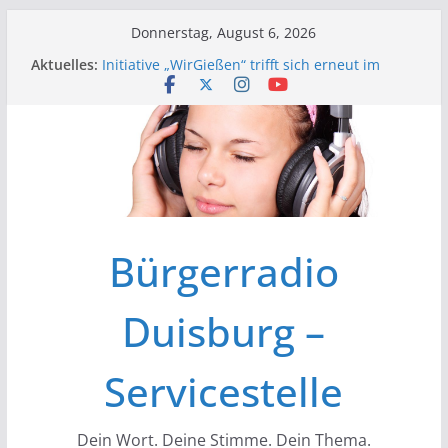
Zum
Donnerstag, August 6, 2026
Inhalt
Aktuelles:
Initiative „WirGießen“ trifft sich erneut im
springen
Medienforum
Wir der Bürgerfunk – Anonyme Alkoholiker
Wir stellen vor – Bürgerfunkgruppen im
Medienforum Duisburg
Erfolgreiche Vorstands- und
Mitgliederversammlung am 19.03.
Initiative „Wir Gießen“ Trifft sich zur
Finalisierung der Webseite
Bürgerradio
Duisburg –
Servicestelle
Dein Wort. Deine Stimme. Dein Thema.