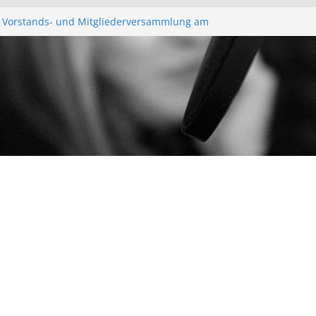
e Vorstands- und Mitgliederversammlung am
ir Gießen“ Trifft sich zur Finalisierung der
WirGießen“ trifft sich erneut im Medienforum
gerfunk – Anonyme Alkoholiker
 vor – Bürgerfunkgruppen im Medienforum