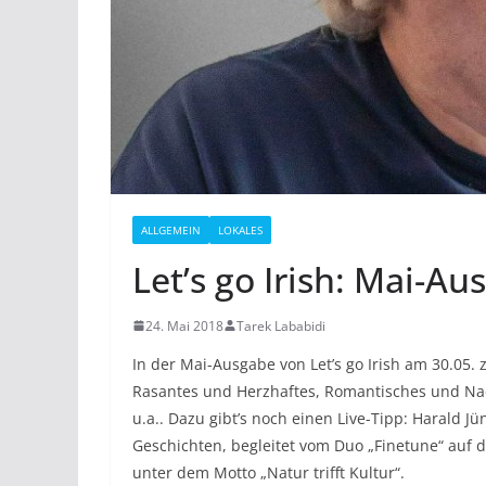
ALLGEMEIN
LOKALES
Let’s go Irish: Mai-A
24. Mai 2018
Tarek Lababidi
In der Mai-Ausgabe von Let’s go Irish am 30.05.
Rasantes und Herzhaftes, Romantisches und Nac
u.a.. Dazu gibt’s noch einen Live-Tipp: Harald Jü
Geschichten, begleitet vom Duo „Finetune“ auf
unter dem Motto „Natur trifft Kultur“.