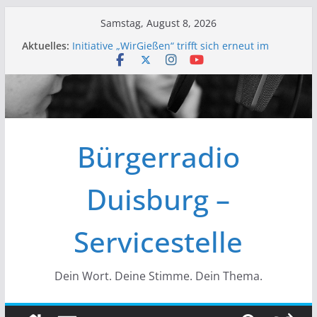
Zum
Samstag, August 8, 2026
Inhalt
Aktuelles:
Initiative „WirGießen“ trifft sich erneut im
springen
Medienforum
Wir der Bürgerfunk – Anonyme Alkoholiker
Wir stellen vor – Bürgerfunkgruppen im
Medienforum Duisburg
Erfolgreiche Vorstands- und
Mitgliederversammlung am 19.03.
Bürgerradio
Initiative „Wir Gießen“ Trifft sich zur
Finalisierung der Webseite
Duisburg –
Servicestelle
Dein Wort. Deine Stimme. Dein Thema.