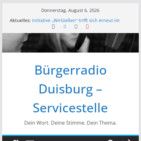
Zum
Donnerstag, August 6, 2026
Inhalt
Aktuelles:
Initiative „WirGießen“ trifft sich erneut im
springen
Medienforum
Wir der Bürgerfunk – Anonyme Alkoholiker
Wir stellen vor – Bürgerfunkgruppen im
Medienforum Duisburg
Erfolgreiche Vorstands- und
Mitgliederversammlung am 19.03.
Bürgerradio
Initiative „Wir Gießen“ Trifft sich zur
Finalisierung der Webseite
Duisburg –
Servicestelle
Dein Wort. Deine Stimme. Dein Thema.