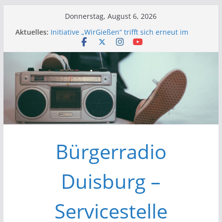
Zum
Donnerstag, August 6, 2026
Inhalt
Aktuelles:
Initiative „WirGießen“ trifft sich erneut im
springen
Medienforum
Wir der Bürgerfunk – Anonyme Alkoholiker
Wir stellen vor – Bürgerfunkgruppen im
Medienforum Duisburg
Erfolgreiche Vorstands- und
Mitgliederversammlung am 19.03.
Initiative „Wir Gießen“ Trifft sich zur
Finalisierung der Webseite
Bürgerradio
Duisburg –
Servicestelle