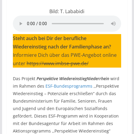
Bild: T. Lababidi
Steht auch bei Dir der berufliche
Wiedereinstieg nach der Familienphase an?
Informiere Dich über das PWE-Angebot online
unter
https://www.imbse-pwe.de/
Das Projekt
Perspektive Wiedereinstieg
Niederrhein
wird
im Rahmen des
ESF-Bundesprogramms
,,Perspektive
Wiedereinstieg – Potenziale erschließen“ durch das
Bundesministerium für Familie, Senioren, Frauen
und Jugend und den Europäischen Sozialfonds
gefördert. Dieses ESF-Programm wird in Kooperation
mit der Bundesagentur für Arbeit im Rahmen des
Aktionsprogramms ,,Perspektive Wiedereinstieg“