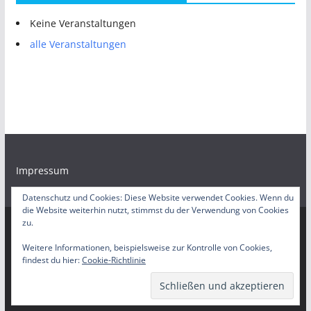
Keine Veranstaltungen
alle Veranstaltungen
Impressum
Datenschutz und Cookies: Diese Website verwendet Cookies. Wenn du
die Website weiterhin nutzt, stimmst du der Verwendung von Cookies
zu.
Copyright © 2026
Bürgerradio Duisburg – Servicestelle
. Alle
Weitere Informationen, beispielsweise zur Kontrolle von Cookies,
findest du hier:
Cookie-Richtlinie
Rechte vorbehalten.
Theme:
ColorMag
von ThemeGrill. Präsentiert von
WordPress
.