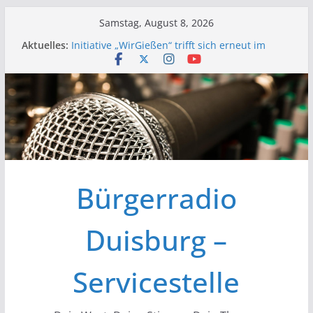
Zum
Samstag, August 8, 2026
Inhalt
Aktuelles:
Initiative „WirGießen“ trifft sich erneut im
springen
Medienforum
Wir der Bürgerfunk – Anonyme Alkoholiker
Wir stellen vor – Bürgerfunkgruppen im
Medienforum Duisburg
Erfolgreiche Vorstands- und
Mitgliederversammlung am 19.03.
Initiative „Wir Gießen“ Trifft sich zur
Finalisierung der Webseite
Bürgerradio
Duisburg –
Servicestelle