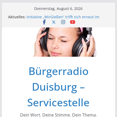
Zum
Donnerstag, August 6, 2026
Inhalt
Aktuelles:
Initiative „WirGießen“ trifft sich erneut im
springen
Medienforum
Wir der Bürgerfunk – Anonyme Alkoholiker
Wir stellen vor – Bürgerfunkgruppen im
Medienforum Duisburg
Erfolgreiche Vorstands- und
Mitgliederversammlung am 19.03.
Initiative „Wir Gießen“ Trifft sich zur
Finalisierung der Webseite
Bürgerradio
Duisburg –
Servicestelle
Dein Wort. Deine Stimme. Dein Thema.