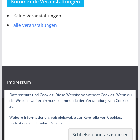
Kommende Veranstaltungen
Keine Veranstaltungen
alle Veranstaltungen
Impressum
Datenschutz und Cookies: Diese Website verwendet Cookies. Wenn du
die Website weiterhin nutzt, stimmst du der Verwendung von Cookies
zu.
Copyright © 2026
Bürgerradio Duisburg – Servicestelle
. Alle
Weitere Informationen, beispielsweise zur Kontrolle von Cookies,
findest du hier:
Cookie-Richtlinie
Rechte vorbehalten.
Theme:
ColorMag
von ThemeGrill. Präsentiert von
WordPress
.