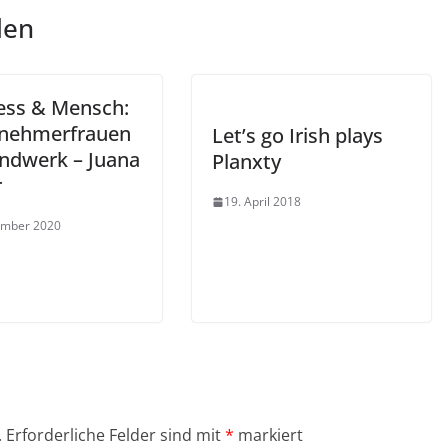
len
ess & Mensch:
nehmerfrauen
Let’s go Irish plays
ndwerk – Juana
Planxty
r
19. April 2018
ember 2020
.
Erforderliche Felder sind mit
*
markiert