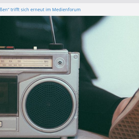
eßen“ trifft sich erneut im Medienforum
unk – Anonyme Alkoholiker
 – Bürgerfunkgruppen im Medienforum
rstands- und Mitgliederversammlung am
eßen“ Trifft sich zur Finalisierung der