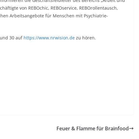
nformieren die Geschäftsfeldleiter des Bereichs „Arbeit und
chäftigte von REBOchic, REBOservice, REBOrollentausch,
hen Arbeitsangebote für Menschen mit Psychiatrie-
9 und 30 auf
https://www.nrwision.de
zu hören.
Feuer & Flamme für Brainfood