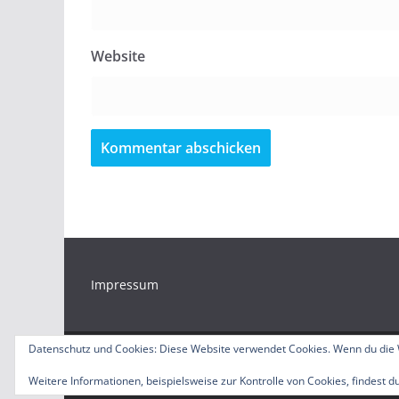
Website
Impressum
Datenschutz und Cookies: Diese Website verwendet Cookies. Wenn du die 
Copyright © 2026
Bürgerradio Duisburg – Servicest
Weitere Informationen, beispielsweise zur Kontrolle von Cookies, findest du
Theme:
ColorMag
von ThemeGrill. Präsentiert von
W