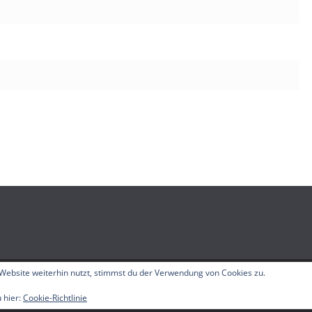
Website weiterhin nutzt, stimmst du der Verwendung von Cookies zu.
elle
. Alle Rechte vorbehalten.
 hier:
Cookie-Richtlinie
ordPress
.