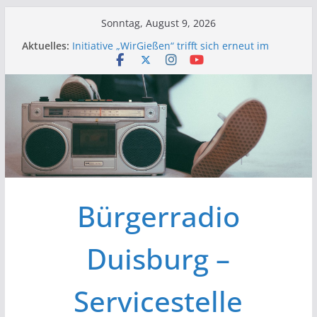
Zum
Sonntag, August 9, 2026
Inhalt
Aktuelles:
Initiative „WirGießen“ trifft sich erneut im
springen
Medienforum
Wir der Bürgerfunk – Anonyme Alkoholiker
Wir stellen vor – Bürgerfunkgruppen im
Medienforum Duisburg
Erfolgreiche Vorstands- und
Mitgliederversammlung am 19.03.
Initiative „Wir Gießen“ Trifft sich zur
Finalisierung der Webseite
Bürgerradio
Duisburg –
Servicestelle