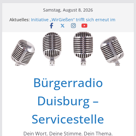
Zum
Samstag, August 8, 2026
Inhalt
Aktuelles:
Initiative „WirGießen“ trifft sich erneut im
springen
Medienforum
Wir der Bürgerfunk – Anonyme Alkoholiker
Wir stellen vor – Bürgerfunkgruppen im
Medienforum Duisburg
Erfolgreiche Vorstands- und
Mitgliederversammlung am 19.03.
Initiative „Wir Gießen“ Trifft sich zur
Finalisierung der Webseite
Bürgerradio
Duisburg –
Servicestelle
Dein Wort. Deine Stimme. Dein Thema.