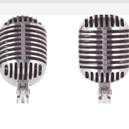
eßen“ Trifft sich zur Finalisierung der
eßen“ trifft sich erneut im Medienforum
nk – Anonyme Alkoholiker
 – Bürgerfunkgruppen im Medienforum
rstands- und Mitgliederversammlung am