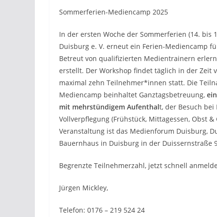
Sommerferien-Mediencamp 2025
In der ersten Woche der Sommerferien (14. bis 1
Duisburg e. V. erneut ein Ferien-Mediencamp für
Betreut von qualifizierten Medientrainern erle
erstellt. Der Workshop findet täglich in der Zeit
maximal zehn Teilnehmer*innen statt. Die Tei
Mediencamp beinhaltet Ganztagsbetreuung,
ei
mit mehrstündigem Aufenthal
t, der Besuch bei
Vollverpflegung (Frühstück, Mittagessen, Obst &
Veranstaltung ist das Medienforum Duisburg, D
Bauernhaus in Duisburg in der Duissernstraße 9
Begrenzte Teilnehmerzahl, jetzt schnell anmeld
Jürgen Mickley,
Telefon: 0176 – 219 524 24