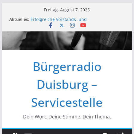
Zum
Freitag, August 7, 2026
Inhalt
Aktuelles:
Erfolgreiche Vorstands- und
springen
Mitgliederversammlung am 19.03.
Initiative „Wir Gießen“ Trifft sich zur
Finalisierung der Webseite
Initiative „WirGießen“ trifft sich erneut im
Medienforum
Wir der Bürgerfunk – Anonyme Alkoholiker
Bürgerradio
Wir stellen vor – Bürgerfunkgruppen im
Medienforum Duisburg
Duisburg –
Servicestelle
Dein Wort. Deine Stimme. Dein Thema.