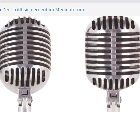
Gießen“ trifft sich erneut im Medienforum
funk – Anonyme Alkoholiker
r – Bürgerfunkgruppen im Medienforum
orstands- und Mitgliederversammlung am
Gießen“ Trifft sich zur Finalisierung der